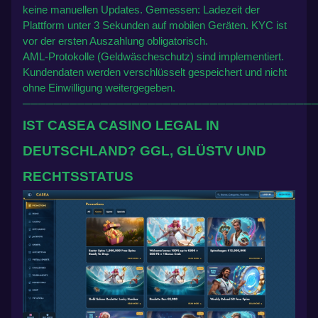
keine manuellen Updates. Gemessen: Ladezeit der
Plattform unter 3 Sekunden auf mobilen Geräten. KYC ist
vor der ersten Auszahlung obligatorisch.
AML-Protokolle (Geldwäscheschutz) sind implementiert.
Kundendaten werden verschlüsselt gespeichert und nicht
ohne Einwilligung weitergegeben.
─────────────────────────────────────
IST CASEA CASINO LEGAL IN
DEUTSCHLAND? GGL, GLÜSTV UND
RECHTSSTATUS