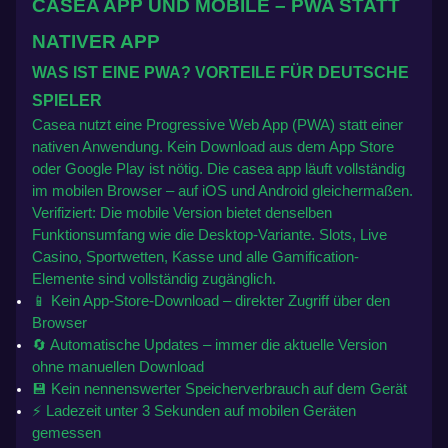
CASEA APP UND MOBILE – PWA STATT
NATIVER APP
WAS IST EINE PWA? VORTEILE FÜR DEUTSCHE
SPIELER
Casea nutzt eine Progressive Web App (PWA) statt einer
nativen Anwendung. Kein Download aus dem App Store
oder Google Play ist nötig. Die casea app läuft vollständig
im mobilen Browser – auf iOS und Android gleichermaßen.
Verifiziert: Die mobile Version bietet denselben
Funktionsumfang wie die Desktop-Variante. Slots, Live
Casino, Sportwetten, Kasse und alle Gamification-
Elemente sind vollständig zugänglich.
📱 Kein App-Store-Download – direkter Zugriff über den
Browser
🔄 Automatische Updates – immer die aktuelle Version
ohne manuellen Download
💾 Kein nennenswerter Speicherverbrauch auf dem Gerät
⚡ Ladezeit unter 3 Sekunden auf mobilen Geräten
gemessen