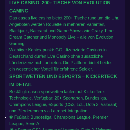
LIVE CASINO: 200+ TISCHE VON EVOLUTION
GAMING
Das casea live casino bietet 200+ Tische rund um die Uhr.
Angeboten werden Roulette in mehreren Varianten,
Blackjack, Baccarat und Game Shows wie Crazy Time,
Dream Catcher und Monopoly Live – alle von Evolution
Gaming.
Wichtiger Kontextpunkt: GGL-lizenzierte Casinos in
Deutschland dürfen Live Casino ohne zusätzliche
Länderlizenz nicht anbieten. Die Plattform bietet beides –
ein wesentlicher Vorteil für erfahrene Spieler.
SPORTWETTEN UND ESPORTS – KICKERTECK
IM DETAIL
Bestätigt: casea sportwetten laufen auf KickerTeck-
Technologie. Verfügbar: 20+ Sportarten, Bundesliga,
Champions League, eSports (CS2, LoL, Dota 2, Valorant)
und Pferderennen via Latrobet-Integration.
⚽ Fußball: Bundesliga, Champions League, Premier
League, Serie A
🎮 eSports: CS2, League of Legends, Dota 2, Valorant –