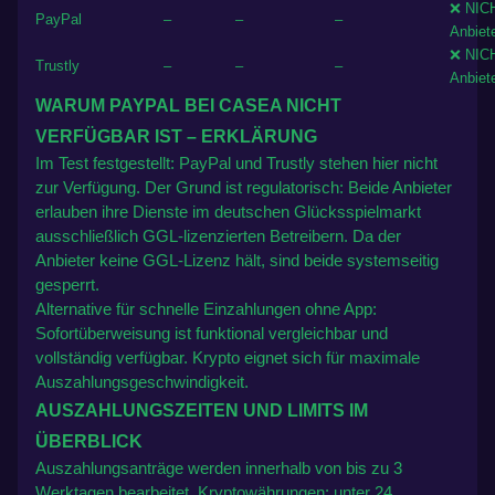
❌ NICH
PayPal
–
–
–
Anbiete
❌ NICH
Trustly
–
–
–
Anbiete
WARUM PAYPAL BEI CASEA NICHT
VERFÜGBAR IST – ERKLÄRUNG
Im Test festgestellt: PayPal und Trustly stehen hier nicht
zur Verfügung. Der Grund ist regulatorisch: Beide Anbieter
erlauben ihre Dienste im deutschen Glücksspielmarkt
ausschließlich GGL-lizenzierten Betreibern. Da der
Anbieter keine GGL-Lizenz hält, sind beide systemseitig
gesperrt.
Alternative für schnelle Einzahlungen ohne App:
Sofortüberweisung ist funktional vergleichbar und
vollständig verfügbar. Krypto eignet sich für maximale
Auszahlungsgeschwindigkeit.
AUSZAHLUNGSZEITEN UND LIMITS IM
ÜBERBLICK
Auszahlungsanträge werden innerhalb von bis zu 3
Werktagen bearbeitet. Kryptowährungen: unter 24