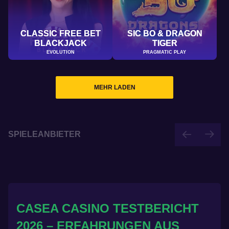
CLASSIC FREE BET
SIC BO & DRAGON
BLACKJACK
TIGER
EVOLUTION
PRAGMATIC PLAY
MEHR LADEN
SPIELEANBIETER
CASEA CASINO TESTBERICHT
2026 – ERFAHRUNGEN AUS