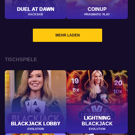
DUEL AT DAWN
COINUP
HACKSAW
PRAGMATIC PLAY
MEHR LADEN
TISCHSPIELE
LIGHTNING
BLACKJACK LOBBY
BLACKJACK
EVOLUTION
EVOLUTION