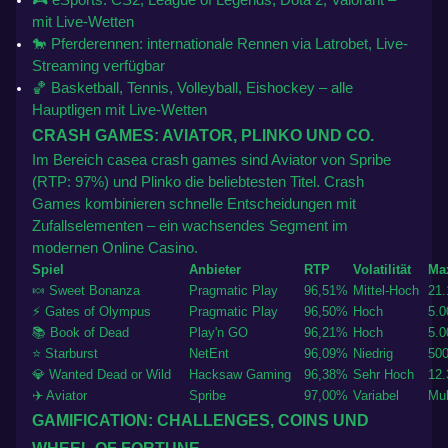
mit Live-Wetten
🐎 Pferderennen: internationale Rennen via Latrobet, Live-
Streaming verfügbar
🏀 Basketball, Tennis, Volleyball, Eishockey – alle
Hauptligen mit Live-Wetten
CRASH GAMES: AVIATOR, PLINKO UND CO.
Im Bereich casea crash games sind Aviator von Spribe
(RTP: 97%) und Plinko die beliebtesten Titel. Crash
Games kombinieren schnelle Entscheidungen mit
Zufallselementen – ein wachsendes Segment im
modernen Online Casino.
Spiel
Anbieter
RTP
Volatilität
Ma
🍬 Sweet Bonanza
Pragmatic Play
96,51%
Mittel-Hoch
21.
⚡ Gates of Olympus
Pragmatic Play
96,50%
Hoch
5.0
📚 Book of Dead
Play'n GO
96,21%
Hoch
5.0
⭐ Starburst
NetEnt
96,09%
Niedrig
50
💎 Wanted Dead or Wild
Hacksaw Gaming
96,38%
Sehr Hoch
12.
✈️ Aviator
Spribe
97,00%
Variabel
Mul
GAMIFICATION: CHALLENGES, COINS UND