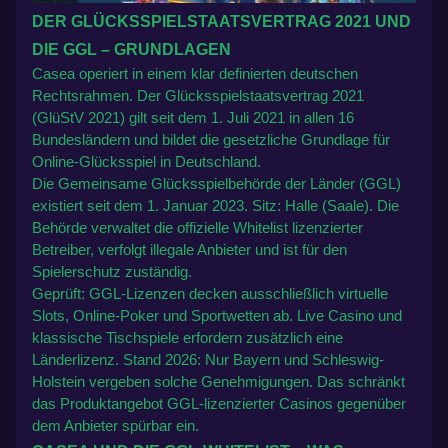
DER GLÜCKSSPIELSTAATSVERTRAG 2021 UND
DIE GGL – GRUNDLAGEN
Casea operiert in einem klar definierten deutschen
Rechtsrahmen. Der Glücksspielstaatsvertrag 2021
(GlüStV 2021) gilt seit dem 1. Juli 2021 in allen 16
Bundesländern und bildet die gesetzliche Grundlage für
Online-Glücksspiel in Deutschland.
Die Gemeinsame Glücksspielbehörde der Länder (GGL)
existiert seit dem 1. Januar 2023. Sitz: Halle (Saale). Die
Behörde verwaltet die offizielle Whitelist lizenzierter
Betreiber, verfolgt illegale Anbieter und ist für den
Spielerschutz zuständig.
Geprüft: GGL-Lizenzen decken ausschließlich virtuelle
Slots, Online-Poker und Sportwetten ab. Live Casino und
klassische Tischspiele erfordern zusätzlich eine
Länderlizenz. Stand 2026: Nur Bayern und Schleswig-
Holstein vergeben solche Genehmigungen. Das schränkt
das Produktangebot GGL-lizenzierter Casinos gegenüber
dem Anbieter spürbar ein.