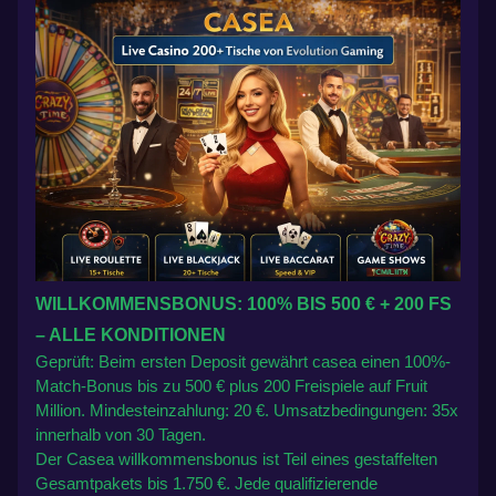
WILLKOMMENSBONUS: 100% BIS 500 € + 200 FS
– ALLE KONDITIONEN
Geprüft: Beim ersten Deposit gewährt casea einen 100%-
Match-Bonus bis zu 500 € plus 200 Freispiele auf Fruit
Million. Mindesteinzahlung: 20 €. Umsatzbedingungen: 35x
innerhalb von 30 Tagen.
Der Casea
willkommensbonus ist Teil eines gestaffelten
Gesamtpakets bis 1.750 €. Jede qualifizierende