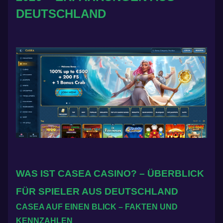
DEUTSCHLAND
WAS IST CASEA CASINO? – ÜBERBLICK
FÜR SPIELER AUS DEUTSCHLAND
CASEA AUF EINEN BLICK – FAKTEN UND
KENNZAHLEN