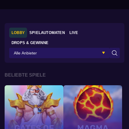
LOBBY
SPIELAUTOMATEN
LIVE
DROPS & GEWINNE
Alle Anbieter
BELIEBTE SPIELE