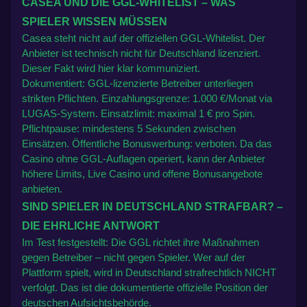
CASEA UND DIE GGL-WHITELIST – WAS
SPIELER WISSEN MÜSSEN
Casea steht nicht auf der offiziellen GGL-Whitelist. Der
Anbieter ist technisch nicht für Deutschland lizenziert.
Dieser Fakt wird hier klar kommuniziert.
Dokumentiert: GGL-lizenzierte Betreiber unterliegen
strikten Pflichten. Einzahlungsgrenze: 1.000 €/Monat via
LUGAS-System. Einsatzlimit: maximal 1 € pro Spin.
Pflichtpause: mindestens 5 Sekunden zwischen
Einsätzen. Öffentliche Bonuswerbung: verboten. Da das
Casino ohne GGL-Auflagen operiert, kann der Anbieter
höhere Limits, Live Casino und offene Bonusangebote
anbieten.
SIND SPIELER IN DEUTSCHLAND STRAFBAR? –
DIE EHRLICHE ANTWORT
Im Test festgestellt: Die GGL richtet ihre Maßnahmen
gegen Betreiber – nicht gegen Spieler. Wer auf der
Plattform spielt, wird in Deutschland strafrechtlich NICHT
verfolgt. Das ist die dokumentierte offizielle Position der
deutschen Aufsichtsbehörde.